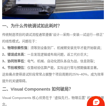
一、为什么传统调试如此耗时？
传统制造项目的调试流程通常遵循“设计—采购—安装—试运行—修正”
的线性模式。问题在于：
1、物理依赖性强：
须等到设备到厂、机械臂安装完毕才能开始联调；
2、错误成本高：
一旦发现逻辑或布局问题，返工代价巨大；
3、协同效率低：
电气、机械、自动化团队各自为战，信息割裂；
4、节拍难预估：
仅靠经验估算产能，实际运行常与预期偏差显著。
这些痛点使得调试阶段常常占据整个项目周期的25%~40%，成为效率
提升的关键障碍。
二、Visual Components 如何破局？
Visual Components 核心优势在于 “虚拟先行，物理后置” 的工作流理
念。