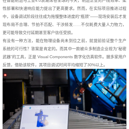
在智能制造与工业4.0浪潮席卷全球的今天，制造企业对产线效率、柔
性部署和快速响应能力提出了更高要求。然而，在实际项目推进过程
中，设备调试阶段往往成为拖慢整体进度的“瓶颈”——现场安装后才发
现布局不合理、节拍不匹配、干涉频发……不仅耗费大量人力物力，
更可能导致交付延期甚至客户信任受损。
有没有一种方法，能在物理设备尚未到位之前，就提前验证整个生产
系统的可行性？答案是肯定的。而其中一款被众多制造企业视为“秘密
武器”的工具，正是
Visual Components 数字化仿真软件
。据多家用户
反馈，借助该软件，其项目调试时间平均缩短了30%以上。