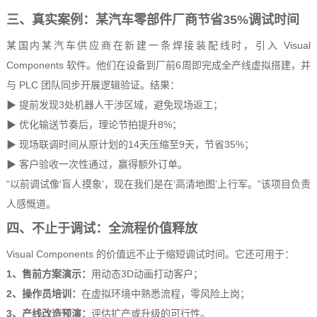
三、真实案例：某汽车零部件厂商节省35%调试时间
某国内某汽车供应商在新建一条焊接装配线时，引入 Visual
Components 软件。他们在设备到厂前6周即完成全产线虚拟搭建，并
与 PLC 团队同步开展逻辑验证。结果：
▶ 提前发现3处机器人干涉区域，避免现场返工；
▶
优化输送节奏后，理论节拍提升8%；
▶
现场联调时间从原计划的14天压缩至9天，节省35%；
▶
客户验收一次性通过，赢得额外订单。
“以前调试像‘盲人摸象’，现在我们是在‘高清地图’上行军。”该项目负责
人感慨道。
四、不止于调试：全流程价值释放
Visual Components 的价值远不止于缩短调试时间。它还可用于：
1、售前方案演示：
用动态3D动画打动客户；
2、操作员培训：
在虚拟环境中熟悉流程，零风险上岗；
3、产线改造预演：
评估扩产或升级的可行性。