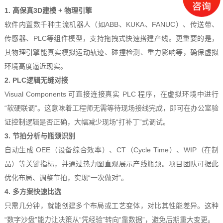
1. 高保真3D建模 + 物理引擎
软件内置数千种主流机器人（如ABB、KUKA、FANUC）、传送带、
传感器、PLC等组件模型，支持拖拽式快速搭建产线。更重要的是，
其物理引擎能真实模拟运动轨迹、碰撞检测、重力影响等，确保虚拟
环境高度逼近现实。
2. PLC逻辑无缝对接
Visual Components 可直接连接真实 PLC 程序，在虚拟环境中进行
“软硬联调”。这意味着工程师无需等待现场接线完成，即可在办公室验
证控制逻辑是否正确，大幅减少现场“打补丁”式调试。
3. 节拍分析与瓶颈识别
自动生成 OEE（设备综合效率）、CT（Cycle Time）、WIP（在制
品）等关键指标，并通过热力图直观展示产线瓶颈。项目团队可据此
优化布局、调整节拍，实现“一次做对”。
4. 多方案快速比选
只需几分钟，就能创建多个布局或工艺变体，对比其性能差异。这种
“数字沙盘”能力让决策从“凭经验”转向“靠数据”，避免后期重大变更。