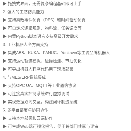
▶
拖拽式界面，无需复杂编程基础即可上手
2. 强大的工艺仿真能力
▶
支持离散事件仿真（DES）和时间驱动仿真
▶
可自定义逻辑规则、物料流、任务调度等
▶
内置Python脚本语言支持高级开发需求
3. 工业机器人全方面支持
▶
集成ABB、KUKA、FANUC、Yaskawa等主流品牌机器人
▶
支持运动轨迹模拟、碰撞检测、节拍优化
▶
可导出机器人程序代码用于现场部署
4. 与MES/ERP系统集成
▶
支持OPC UA、MQTT等工业通信协议
▶
可连接真实控制系统进行虚拟调试
▶
实现数据双向交互，构建闭环制造系统
5. 多平台部署与协同协作
▶
支持本地部署和云端协作
▶
可生成Web端可视化报告，便于跨部门共享与评审